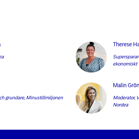
a
Therese H
ea
Supersparare
ekonomiskt
Malin Grö
ch grundare, Minustillmiljonen
Moderator, V
Nordea