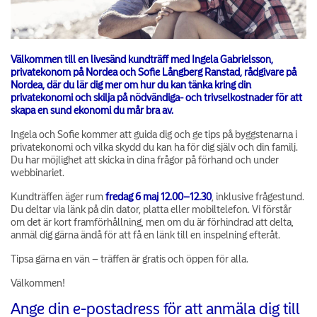
Välkommen till en livesänd kundträff med Ingela Gabrielsson,
privatekonom på Nordea och Sofie Långberg Ranstad, rådgivare på
Nordea, där du lär dig mer om hur du kan tänka kring din
privatekonomi och skilja på nödvändiga- och trivselkostnader för att
skapa en sund ekonomi du mår bra av.
Ingela och Sofie kommer att guida dig och ge tips på byggstenarna i
privatekonomi och vilka skydd du kan ha för dig själv och din familj.
Du har möjlighet att skicka in dina frågor på förhand och under
webbinariet.
Kundträffen äger rum
fredag 6 maj 12.00–12.30
, inklusive frågestund.
Du deltar via länk på din dator, platta eller mobiltelefon. Vi förstår
om det är kort framförhållning, men om du är förhindrad att delta,
anmäl dig gärna ändå för att få en länk till en inspelning efteråt.
Tipsa gärna en vän – träffen är gratis och öppen för alla.
Välkommen!
Ange din e-postadress för att anmäla dig till