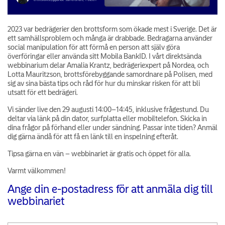
2023 var bedrägerier den brottsform som ökade mest i Sverige. Det är
ett samhällsproblem och många är drabbade. Bedragarna använder
social manipulation för att förmå en person att själv göra
överföringar eller använda sitt Mobila BankID. I vårt direktsända
webbinarium delar Amalia Krantz, bedrägeriexpert på Nordea, och
Lotta Mauritzson, brottsförebyggande samordnare på Polisen, med
sig av sina bästa tips och råd för hur du minskar risken för att bli
utsatt för ett bedrägeri.
Vi sänder live den 29 augusti 14:00–14:45, inklusive frågestund. Du
deltar via länk på din dator, surfplatta eller mobiltelefon. Skicka in
dina frågor på förhand eller under sändning. Passar inte tiden? Anmäl
dig gärna ändå för att få en länk till en inspelning efteråt.
Tipsa gärna en vän – webbinariet är gratis och öppet för alla.
Varmt välkommen!
Ange din e-postadress för att anmäla dig till
webbinariet