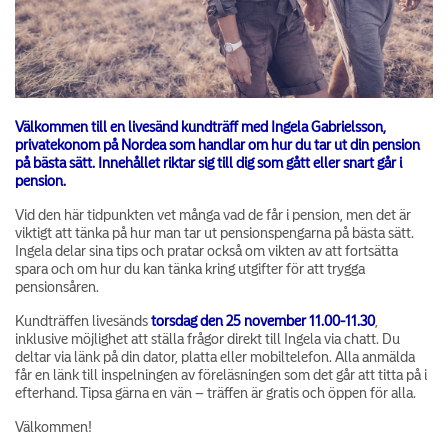
Välkommen till en livesänd kundträff med Ingela Gabrielsson,
privatekonom på Nordea som handlar om hur du tar ut din pension
på bästa sätt. Innehållet riktar sig till dig som gått eller snart går i
pension.
Vid den här tidpunkten vet många vad de får i pension, men det är
viktigt att tänka på hur man tar ut pensionspengarna på bästa sätt.
Ingela delar sina tips och pratar också om vikten av att fortsätta
spara och om hur du kan tänka kring utgifter för att trygga
pensionsåren.
Kundträffen livesänds
torsdag den 25 november 11.00-11.30
,
inklusive möjlighet att ställa frågor direkt till Ingela via chatt. Du
deltar via länk på din dator, platta eller mobiltelefon. Alla anmälda
får en länk till inspelningen av föreläsningen som det går att titta på i
efterhand. Tipsa gärna en vän – träffen är gratis och öppen för alla.
Välkommen!