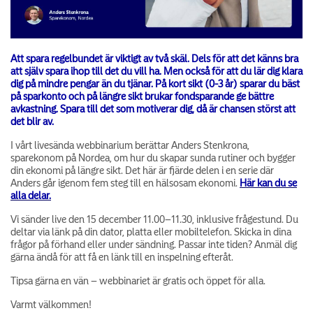
Att spara regelbundet är viktigt av två skäl. Dels för att det känns bra
att själv spara ihop till det du vill ha. Men också för att du lär dig klara
dig på mindre pengar än du tjänar. På kort sikt (0-3 år) sparar du bäst
på sparkonto och på längre sikt brukar fondsparande ge bättre
avkastning. Spara till det som motiverar dig, då är chansen störst att
det blir av.
I vårt livesända webbinarium berättar Anders Stenkrona,
sparekonom på Nordea, om hur du skapar sunda rutiner och bygger
din ekonomi på längre sikt. Det här är fjärde delen i en serie där
Anders går igenom fem steg till en hälsosam ekonomi.
Här kan du se
alla delar.
Vi sänder live den 15 december 11.00–11.30, inklusive frågestund. Du
deltar via länk på din dator, platta eller mobiltelefon. Skicka in dina
frågor på förhand eller under sändning. Passar inte tiden? Anmäl dig
gärna ändå för att få en länk till en inspelning efteråt.
Tipsa gärna en vän – webbinariet är gratis och öppet för alla.
Varmt välkommen!