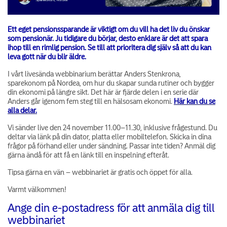
Ett eget pensionssparande är viktigt om du vill ha det liv du önskar
som pensionär. Ju tidigare du börjar, desto enklare är det att spara
ihop till en rimlig pension. Se till att prioritera dig själv så att du kan
leva gott när du blir äldre.
I vårt livesända webbinarium berättar Anders Stenkrona,
sparekonom på Nordea, om hur du skapar sunda rutiner och bygger
din ekonomi på längre sikt. Det här är fjärde delen i en serie där
Anders går igenom fem steg till en hälsosam ekonomi.
Här kan du se
alla delar.
Vi sänder live den 24 november 11.00–11.30, inklusive frågestund. Du
deltar via länk på din dator, platta eller mobiltelefon. Skicka in dina
frågor på förhand eller under sändning. Passar inte tiden? Anmäl dig
gärna ändå för att få en länk till en inspelning efteråt.
Tipsa gärna en vän – webbinariet är gratis och öppet för alla.
Varmt välkommen!
Ange din e-postadress för att anmäla dig till
webbinariet