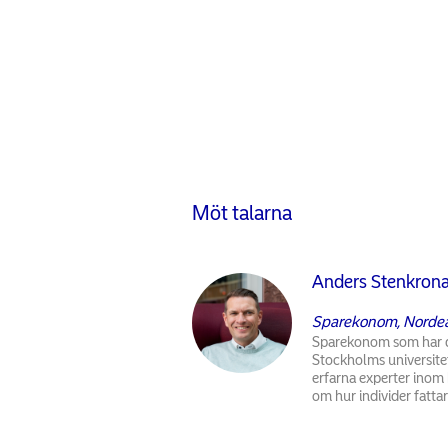
Möt talarna
Anders Stenkron
Sparekonom, Norde
Sparekonom som har do
Stockholms universitet
erfarna experter ino
om hur individer fatta