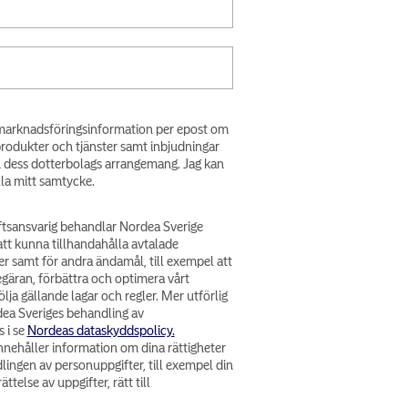
få marknadsföringsinformation per epost om
produkter och tjänster samt inbjudningar
h dess dotterbolags arrangemang. Jag kan
lla mitt samtycke.
tsansvarig behandlar Nordea Sverige
att kunna tillhandahålla avtalade
er samt för andra ändamål, till exempel att
egäran, förbättra och optimera vårt
lja gällande lagar och regler. Mer utförlig
ea Sveriges behandling av
 i se
Nordeas dataskyddspolicy.
nehåller information om dina rättigheter
lingen av personuppgifter, till exempel din
ättelse av uppgifter, rätt till