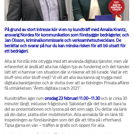
På grund av stort intresse kör vi en ny kundträff med Amalia Krantz,
ansvarig Nordea för kommunikation som förebygger bedrägerier, och
Jan Olsson, kriminalkommissarie och verksamhetsutvecklare. De
berättar och svarar på hur du kan minska risken för att bli utsatt för
ett bedrägeri.
Alla är förstås inte otrygga med att använda digitala tjänster, men vår
erfarenhet är ändå att alla har någon typ av fundering och det händer
lätt att vi hamnar i en situation där vi riskerar att bli lurade. Vad är ett
bluff-sms eller bluff-mejl? Vi vill att alla ska känna sig trygga med
digitala banktjänster och är stolta över att av tidningen Privata affärer
få utmärkelsen ”Årets digitala coach 2021”.
Kundträffen äger rum
onsdag 23 februari 11.00–11.30
och är cirka 30
minuter långt, inklusive frågestund. Självklart går det bra att bara ta
del av presentationen och lyssna på det som sägs. Du deltar via länk
på din dator, platta eller mobiltelefon. Alla anmälda får en länk till
inspelningen av föreläsningen som det går att titta på i efterhand.
Tipsa gärna en vän – träffen är gratis och öppen för alla.